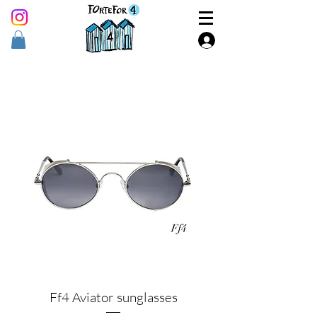
Accedi
Ff4 Aviator sunglasses