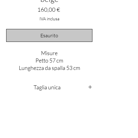
Prezzo
160,00 €
IVA inclusa
Esaurito
Misure
Petto 57 cm
Lunghezza da spalla 53 cm
Manica totale con polsino 67 cm
Taglia unica