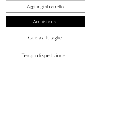
Aggiungi al carrello
Acquista ora
Guida alle taglie.
Tempo di spedizione
Le nostre giacche vengono dipinte a mano una
a una, per questo motivo l'ordine verrà evaso
in 7gg lavorativi.