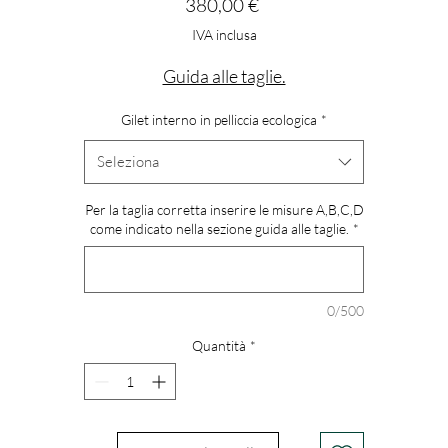
Prezzo
380,00 €
IVA inclusa
Guida alle taglie.
Gilet interno in pelliccia ecologica
*
Seleziona
Per la taglia corretta inserire le misure A,B,C,D
come indicato nella sezione guida alle taglie.
*
0/500
Quantità
*