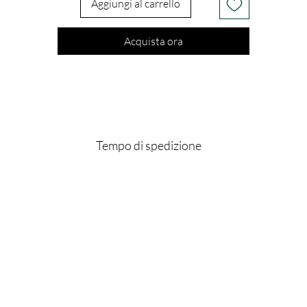
Aggiungi al carrello
Acquista ora
Tempo di spedizione
 vengono dipinte a mano una a una, per questo motivo l'ordine verrà evaso 
Panna Srl
Via Franco Vannetti Donnini, 73, 59100 Prato, PO,
Italia
info@fortefor4.com