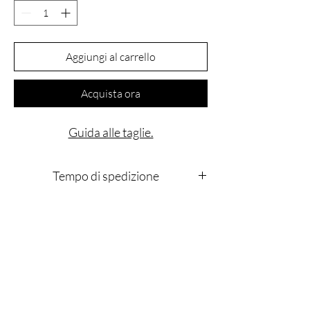
Aggiungi al carrello
Acquista ora
Guida alle taglie.
Tempo di spedizione
Le nostre giacche vengono dipinte a mano una
a una, per questo motivo l'ordine verrà evaso
in 7gg lavorativi.